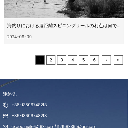
海釣りにおける遠距離スピニングリールの利点は何ですか
2024-09-09
1
2
3
4
5
6
›
››
連絡先
+86-13606748218
+86-13606748218
cxaoqiusite@163.com
/
1121583391@qq.com